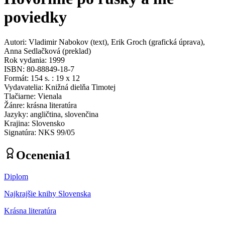
poviedky
Autori
:
Vladimir Nabokov
(
text
)
,
Erik Groch
(
grafická úprava
)
,
Anna Sedlačková
(
preklad
)
Rok vydania
:
1999
ISBN
:
80-88849-18-7
Formát
:
154 s. : 19 x 12
Vydavatelia
:
Knižná dielňa Timotej
Tlačiarne
:
Vienala
Žánre
:
krásna literatúra
Jazyky
:
angličtina, slovenčina
Krajina
:
Slovensko
Signatúra
:
NKS 99/05
Ocenenia
1
Diplom
Najkrajšie knihy Slovenska
Krásna literatúra