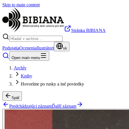
Skip to main content
Stránka BIBIANA
Podujatia
Ocenenia
Ilustrátori
sk
Open main menu
Archív
Knihy
Hovoríme po rusky a iné poviedky
Späť
Predchádzajúci záznam
Ďalší záznam