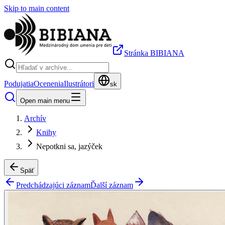
Skip to main content
Stránka BIBIANA
Podujatia
Ocenenia
Ilustrátori
sk
Open main menu
Archív
Knihy
Nepotkni sa, jazýček
Späť
Predchádzajúci záznam
Ďalší záznam