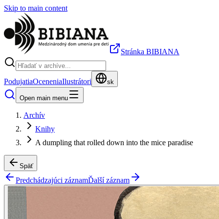
Skip to main content
Stránka BIBIANA
Podujatia
Ocenenia
Ilustrátori
sk
Open main menu
Archív
Knihy
A dumpling that rolled down into the mice paradise
Späť
Predchádzajúci záznam
Ďalší záznam