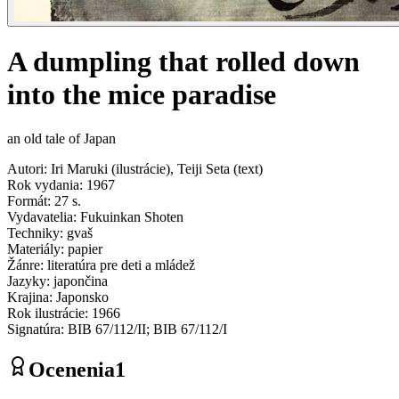
A dumpling that rolled down
into the mice paradise
an old tale of Japan
Autori
:
Iri Maruki
(
ilustrácie
)
,
Teiji Seta
(
text
)
Rok vydania
:
1967
Formát
:
27 s.
Vydavatelia
:
Fukuinkan Shoten
Techniky
:
gvaš
Materiály
:
papier
Žánre
:
literatúra pre deti a mládež
Jazyky
:
japončina
Krajina
:
Japonsko
Rok ilustrácie
:
1966
Signatúra
:
BIB 67/112/II; BIB 67/112/I
Ocenenia
1