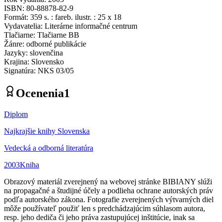
ISBN
:
80-88878-82-9
Formát
:
359 s. : fareb. ilustr. : 25 x 18
Vydavatelia
:
Literárne informačné centrum
Tlačiarne
:
Tlačiarne BB
Žánre
:
odborné publikácie
Jazyky
:
slovenčina
Krajina
:
Slovensko
Signatúra
:
NKS 03/05
Ocenenia
1
Diplom
Najkrajšie knihy Slovenska
Vedecká a odborná literatúra
2003
Kniha
Obrazový materiál zverejnený na webovej stránke BIBIANY slúži
na propagačné a študijné účely a podlieha ochrane autorských práv
podľa autorského zákona. Fotografie zverejnených výtvarných diel
môže používateľ použiť len s predchádzajúcim súhlasom autora,
resp. jeho dediča či jeho práva zastupujúcej inštitúcie, inak sa