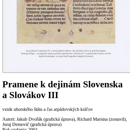
Pramene k dejinám Slovenska
a Slovákov III
vznik uhorského štátu a čas arpádovských kráľov
Autori
:
Jakub Dvořák
(
grafická úprava
)
,
Richard Marsina
(
zostavil
)
,
Juraj Demovič
(
grafická úprava
)
Rok vydania
:
2003