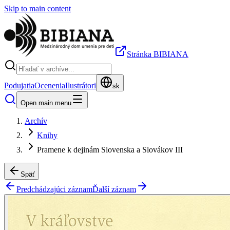
Skip to main content
Stránka BIBIANA
Podujatia
Ocenenia
Ilustrátori
sk
Open main menu
Archív
Knihy
Pramene k dejinám Slovenska a Slovákov III
Späť
Predchádzajúci záznam
Ďalší záznam