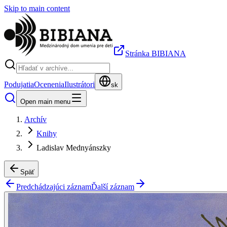
Skip to main content
Stránka BIBIANA
Podujatia
Ocenenia
Ilustrátori
sk
Open main menu
Archív
Knihy
Ladislav Mednyánszky
Späť
Predchádzajúci záznam
Ďalší záznam