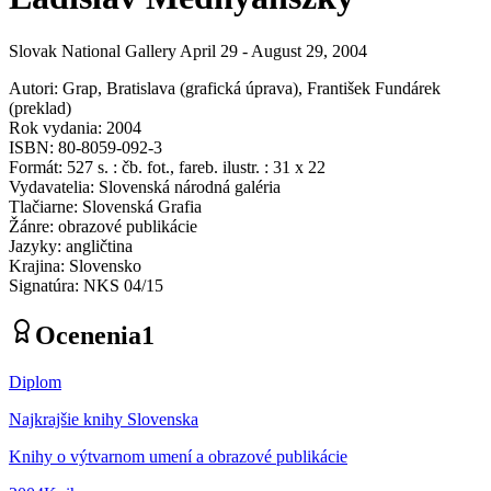
Slovak National Gallery April 29 - August 29, 2004
Autori
:
Grap, Bratislava
(
grafická úprava
)
,
František Fundárek
(
preklad
)
Rok vydania
:
2004
ISBN
:
80-8059-092-3
Formát
:
527 s. : čb. fot., fareb. ilustr. : 31 x 22
Vydavatelia
:
Slovenská národná galéria
Tlačiarne
:
Slovenská Grafia
Žánre
:
obrazové publikácie
Jazyky
:
angličtina
Krajina
:
Slovensko
Signatúra
:
NKS 04/15
Ocenenia
1
Diplom
Najkrajšie knihy Slovenska
Knihy o výtvarnom umení a obrazové publikácie