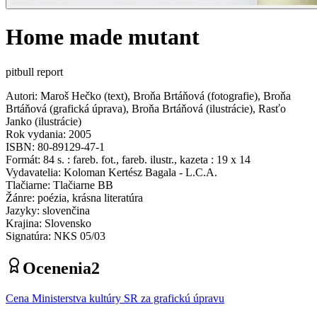
Home made mutant
pitbull report
Autori
:
Maroš Hečko
(
text
)
,
Broňa Brtáňová
(
fotografie
)
,
Broňa
Brtáňová
(
grafická úprava
)
,
Broňa Brtáňová
(
ilustrácie
)
,
Rasťo
Janko
(
ilustrácie
)
Rok vydania
:
2005
ISBN
:
80-89129-47-1
Formát
:
84 s. : fareb. fot., fareb. ilustr., kazeta : 19 x 14
Vydavatelia
:
Koloman Kertész Bagala - L.C.A.
Tlačiarne
:
Tlačiarne BB
Žánre
:
poézia, krásna literatúra
Jazyky
:
slovenčina
Krajina
:
Slovensko
Signatúra
:
NKS 05/03
Ocenenia
2
Cena Ministerstva kultúry SR za grafickú úpravu