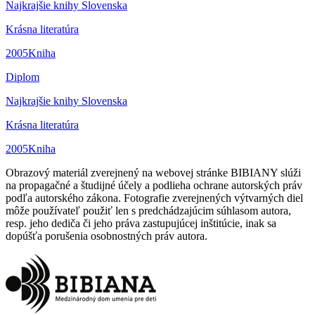
Najkrajšie knihy Slovenska
Krásna literatúra
2005
Kniha
Diplom
Najkrajšie knihy Slovenska
Krásna literatúra
2005
Kniha
Obrazový materiál zverejnený na webovej stránke BIBIANY slúži
na propagačné a študijné účely a podlieha ochrane autorských práv
podľa autorského zákona. Fotografie zverejnených výtvarných diel
môže používateľ použiť len s predchádzajúcim súhlasom autora,
resp. jeho dediča či jeho práva zastupujúcej inštitúcie, inak sa
dopúšťa porušenia osobnostných práv autora.