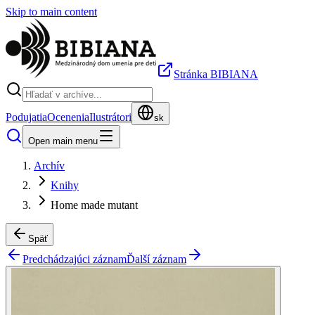
Skip to main content
Stránka BIBIANA
Podujatia
Ocenenia
Ilustrátori
sk
Open main menu
Archív
Knihy
Home made mutant
Späť
Predchádzajúci záznam
Ďalší záznam