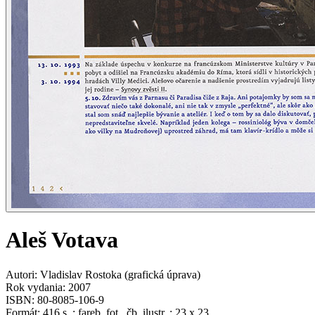
Aleš Votava
Autori
:
Vladislav Rostoka
(
grafická úprava
)
Rok vydania
:
2007
ISBN
:
80-8085-106-9
Formát
:
416 s. : fareb. fot., čb. ilustr. : 23 x 23