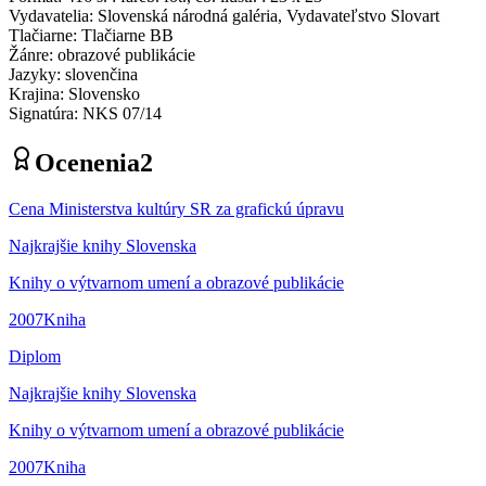
Vydavatelia
:
Slovenská národná galéria, Vydavateľstvo Slovart
Tlačiarne
:
Tlačiarne BB
Žánre
:
obrazové publikácie
Jazyky
:
slovenčina
Krajina
:
Slovensko
Signatúra
:
NKS 07/14
Ocenenia
2
Cena Ministerstva kultúry SR za grafickú úpravu
Najkrajšie knihy Slovenska
Knihy o výtvarnom umení a obrazové publikácie
2007
Kniha
Diplom
Najkrajšie knihy Slovenska
Knihy o výtvarnom umení a obrazové publikácie
2007
Kniha