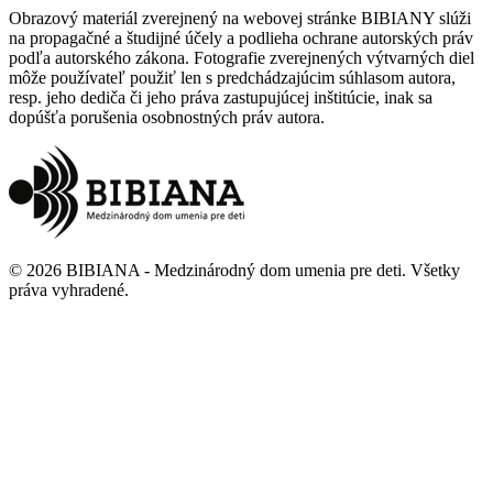
Obrazový materiál zverejnený na webovej stránke BIBIANY slúži
na propagačné a študijné účely a podlieha ochrane autorských práv
podľa autorského zákona. Fotografie zverejnených výtvarných diel
môže používateľ použiť len s predchádzajúcim súhlasom autora,
resp. jeho dediča či jeho práva zastupujúcej inštitúcie, inak sa
dopúšťa porušenia osobnostných práv autora.
©
2026
BIBIANA - Medzinárodný dom umenia pre deti
.
Všetky
práva vyhradené
.