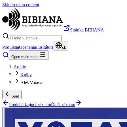
Skip to main content
Stránka BIBIANA
Podujatia
Ocenenia
Ilustrátori
sk
Open main menu
Archív
Knihy
Aleš Votava
Späť
Predchádzajúci záznam
Ďalší záznam