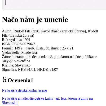
Načo nám je umenie
Autori
:
Rudolf Fila
(
text
)
,
Pavol Blažo
(
grafická úprava
)
,
Rudolf
Fila
(
grafická úprava
)
Rok vydania
:
1991
ISBN
:
80-06-00296-7
Formát
:
149 s. : fareb. ilustr., čb. ilustr. : 25 x 21
Vydavatelia
:
Mladé letá
Žánre
:
literatúra pre deti a mládež, populárno-náučné publikácie
Jazyky
:
slovenčina
Krajina
:
Slovensko
Signatúra
:
NKS 91/01; NKDK 91/07
Ocenenia
1
Najkrajšia detská kniha jesene
Najkrajšie a najlepšie detské knihy jari, leta, jesene a zimy na
Slovensku