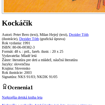
Kockáčik
Autori
:
Peter Bero
(
text
)
,
Milan Hejný
(
text
)
,
Dezider Tóth
(
ilustrácie
)
,
Dezider Tóth
(
grafická úprava
)
Rok vydania
:
1991
ISBN
:
80-06-00382-3
Formát
:
48 s. : pril., fareb. ilustr. : 20 x 25
Vydavatelia
:
Mladé letá
Žánre
:
literatúra pre deti a mládež, náučná literatúra
Jazyky
:
slovenčina
Krajina
:
Slovensko
Rok ilustrácie
:
2003
Signatúra
:
NKS 91/03; NKDK 91/05
Ocenenia
1
Najkrajšia detská kniha leta