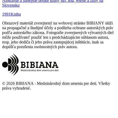
Najkrajšie a najlepšie detské knihy jari, leta, jesene a zimy na
Slovensku
1991
Kniha
Obrazový materiál zverejnený na webovej stránke BIBIANY slúži
na propagačné a študijné účely a podlieha ochrane autorských práv
podľa autorského zákona. Fotografie zverejnených výtvarných diel
môže používateľ použiť len s predchádzajúcim súhlasom autora,
resp. jeho dediča či jeho práva zastupujúcej inštitúcie, inak sa
dopúšťa porušenia osobnostných práv autora.
©
2026
BIBIANA - Medzinárodný dom umenia pre deti
.
Všetky
práva vyhradené
.