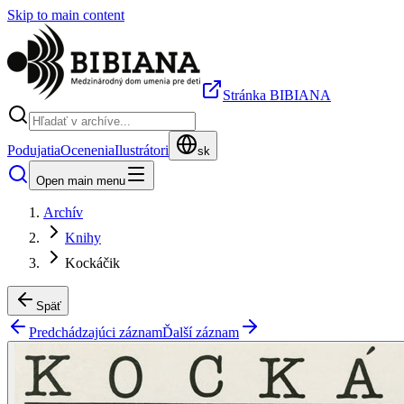
Skip to main content
Stránka BIBIANA
Podujatia
Ocenenia
Ilustrátori
sk
Open main menu
Archív
Knihy
Kockáčik
Späť
Predchádzajúci záznam
Ďalší záznam