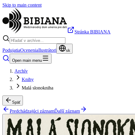
Skip to main content
Stránka BIBIANA
Podujatia
Ocenenia
Ilustrátori
sk
Open main menu
Archív
Knihy
Malá slonokniha
Späť
Predchádzajúci záznam
Ďalší záznam