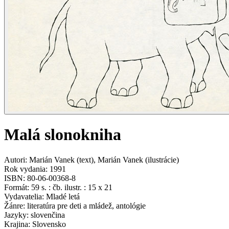
Malá slonokniha
Autori
:
Marián Vanek
(
text
)
,
Marián Vanek
(
ilustrácie
)
Rok vydania
:
1991
ISBN
:
80-06-00368-8
Formát
:
59 s. : čb. ilustr. : 15 x 21
Vydavatelia
:
Mladé letá
Žánre
:
literatúra pre deti a mládež, antológie
Jazyky
:
slovenčina
Krajina
:
Slovensko