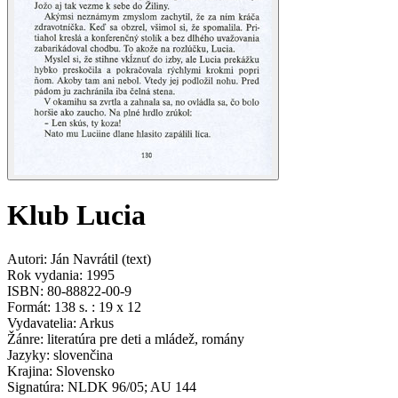
Klub Lucia
Autori
:
Ján Navrátil
(
text
)
Rok vydania
:
1995
ISBN
:
80-88822-00-9
Formát
:
138 s. : 19 x 12
Vydavatelia
:
Arkus
Žánre
:
literatúra pre deti a mládež, romány
Jazyky
:
slovenčina
Krajina
:
Slovensko
Signatúra
:
NLDK 96/05; AU 144