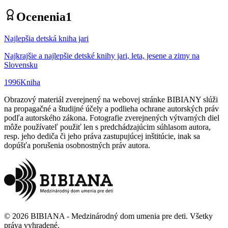
Ocenenia
1
Najlepšia detská kniha jari
Najkrajšie a najlepšie detské knihy jari, leta, jesene a zimy na
Slovensku
1996
Kniha
Obrazový materiál zverejnený na webovej stránke BIBIANY slúži
na propagačné a študijné účely a podlieha ochrane autorských práv
podľa autorského zákona. Fotografie zverejnených výtvarných diel
môže používateľ použiť len s predchádzajúcim súhlasom autora,
resp. jeho dediča či jeho práva zastupujúcej inštitúcie, inak sa
dopúšťa porušenia osobnostných práv autora.
©
2026
BIBIANA - Medzinárodný dom umenia pre deti
.
Všetky
práva vyhradené
.