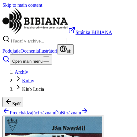
Skip to main content
Stránka BIBIANA
Podujatia
Ocenenia
Ilustrátori
sk
Open main menu
Archív
Knihy
Klub Lucia
Späť
Predchádzajúci záznam
Ďalší záznam