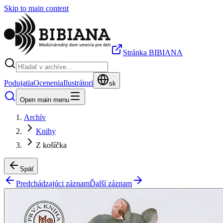
Skip to main content
Stránka BIBIANA
Podujatia
Ocenenia
Ilustrátori
sk
Open main menu
Archív
Knihy
Z košíčka
Späť
Predchádzajúci záznam
Ďalší záznam