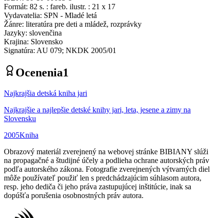
Formát
:
82 s. : fareb. ilustr. : 21 x 17
Vydavatelia
:
SPN - Mladé letá
Žánre
:
literatúra pre deti a mládež, rozprávky
Jazyky
:
slovenčina
Krajina
:
Slovensko
Signatúra
:
AU 079; NKDK 2005/01
Ocenenia
1
Najkrajšia detská kniha jari
Najkrajšie a najlepšie detské knihy jari, leta, jesene a zimy na
Slovensku
2005
Kniha
Obrazový materiál zverejnený na webovej stránke BIBIANY slúži
na propagačné a študijné účely a podlieha ochrane autorských práv
podľa autorského zákona. Fotografie zverejnených výtvarných diel
môže používateľ použiť len s predchádzajúcim súhlasom autora,
resp. jeho dediča či jeho práva zastupujúcej inštitúcie, inak sa
dopúšťa porušenia osobnostných práv autora.