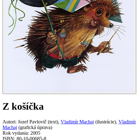
Z košíčka
Autori
:
Jozef Pavlovič
(
text
)
,
Vladimír Machaj
(
ilustrácie
)
,
Vladimír
Machaj
(
grafická úprava
)
Rok vydania
:
2005
ISBN
:
80-10-00685-8