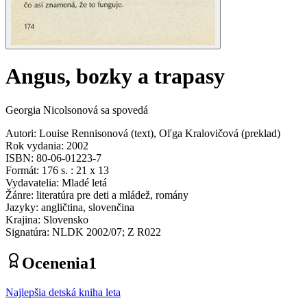
Angus, bozky a trapasy
Georgia Nicolsonová sa spovedá
Autori
:
Louise Rennisonová
(
text
)
,
Oľga Kralovičová
(
preklad
)
Rok vydania
:
2002
ISBN
:
80-06-01223-7
Formát
:
176 s. : 21 x 13
Vydavatelia
:
Mladé letá
Žánre
:
literatúra pre deti a mládež, romány
Jazyky
:
angličtina, slovenčina
Krajina
:
Slovensko
Signatúra
:
NLDK 2002/07; Z R022
Ocenenia
1
Najlepšia detská kniha leta