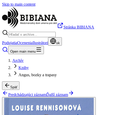
Skip to main content
Stránka BIBIANA
Podujatia
Ocenenia
Ilustrátori
sk
Open main menu
Archív
Knihy
Angus, bozky a trapasy
Späť
Predchádzajúci záznam
Ďalší záznam