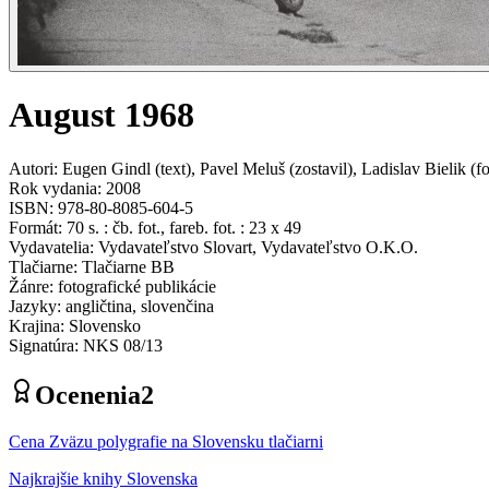
August 1968
Autori
:
Eugen Gindl
(
text
)
,
Pavel Meluš
(
zostavil
)
,
Ladislav Bielik
(
f
Rok vydania
:
2008
ISBN
:
978-80-8085-604-5
Formát
:
70 s. : čb. fot., fareb. fot. : 23 x 49
Vydavatelia
:
Vydavateľstvo Slovart, Vydavateľstvo O.K.O.
Tlačiarne
:
Tlačiarne BB
Žánre
:
fotografické publikácie
Jazyky
:
angličtina, slovenčina
Krajina
:
Slovensko
Signatúra
:
NKS 08/13
Ocenenia
2
Cena Zväzu polygrafie na Slovensku tlačiarni
Najkrajšie knihy Slovenska