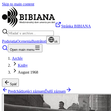
Skip to main content
Stránka BIBIANA
Podujatia
Ocenenia
Ilustrátori
sk
Open main menu
Archív
Knihy
August 1968
Späť
Predchádzajúci záznam
Ďalší záznam