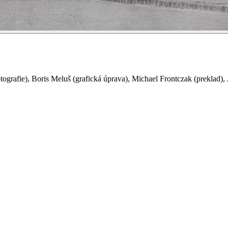
otografie
)
,
Boris Meluš
(
grafická úprava
)
,
Michael Frontczak
(
preklad
)
,