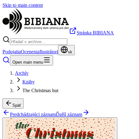
Skip to main content
Stránka BIBIANA
Podujatia
Ocenenia
Ilustrátori
sk
Open main menu
Archív
Knihy
The Christmas hut
Späť
Predchádzajúci záznam
Ďalší záznam