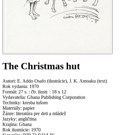
The Christmas hut
Autori
:
E. Addo Osafo
(
ilustrácie
)
,
J. K. Amoaku
(
text
)
Rok vydania
:
1970
Formát
:
27 s. : čb. ilustr. : 18 x 12
Vydavatelia
:
Ghana Publishing Corporation
Techniky
:
kresba tušom
Materiály
:
papier
Žánre
:
literatúra pre deti a mládež
Jazyky
:
angličtina
Krajina
:
Ghana
Rok ilustrácie
:
1970