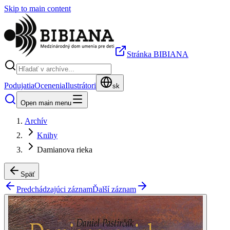
Skip to main content
Stránka BIBIANA
Podujatia
Ocenenia
Ilustrátori
sk
Open main menu
Archív
Knihy
Damianova rieka
Späť
Predchádzajúci záznam
Ďalší záznam