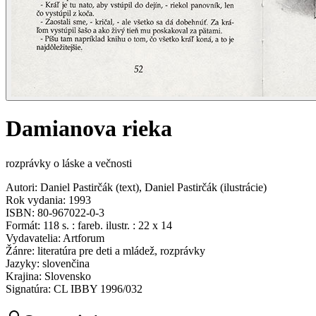
Damianova rieka
rozprávky o láske a večnosti
Autori
:
Daniel Pastirčák
(
text
)
,
Daniel Pastirčák
(
ilustrácie
)
Rok vydania
:
1993
ISBN
:
80-967022-0-3
Formát
:
118 s. : fareb. ilustr. : 22 x 14
Vydavatelia
:
Artforum
Žánre
:
literatúra pre deti a mládež, rozprávky
Jazyky
:
slovenčina
Krajina
:
Slovensko
Signatúra
:
CL IBBY 1996/032