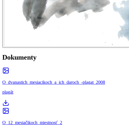
Dokumenty
O_dvanastich_mesiacikoch_a_ich_daroch_-plagat_2008
plagát
O_12_mesiačikoch_miestnosť_2