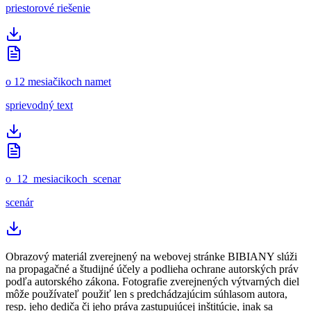
priestorové riešenie
o 12 mesiačikoch namet
sprievodný text
o_12_mesiacikoch_scenar
scenár
Obrazový materiál zverejnený na webovej stránke BIBIANY slúži
na propagačné a študijné účely a podlieha ochrane autorských práv
podľa autorského zákona. Fotografie zverejnených výtvarných diel
môže používateľ použiť len s predchádzajúcim súhlasom autora,
resp. jeho dediča či jeho práva zastupujúcej inštitúcie, inak sa