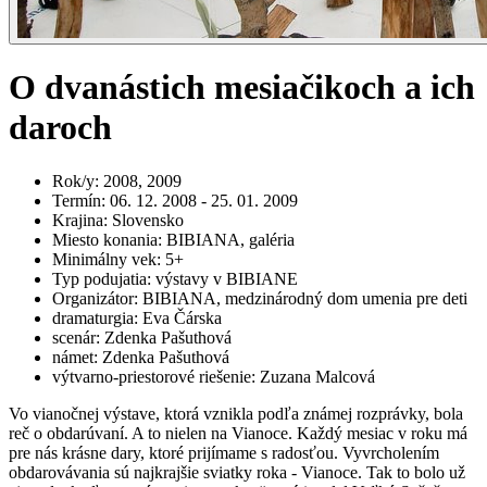
O dvanástich mesiačikoch a ich
daroch
Rok/y
:
2008, 2009
Termín
:
06. 12. 2008 - 25. 01. 2009
Krajina
:
Slovensko
Miesto konania
:
BIBIANA, galéria
Minimálny vek
:
5+
Typ podujatia
:
výstavy v BIBIANE
Organizátor
:
BIBIANA, medzinárodný dom umenia pre deti
dramaturgia
:
Eva Čárska
scenár
:
Zdenka Pašuthová
námet
:
Zdenka Pašuthová
výtvarno-priestorové riešenie
:
Zuzana Malcová
Vo vianočnej výstave, ktorá vznikla podľa známej rozprávky, bola
reč o obdarúvaní. A to nielen na Vianoce. Každý mesiac v roku má
pre nás krásne dary, ktoré prijímame s radosťou. Vyvrcholením
obdarovávania sú najkrajšie sviatky roka - Vianoce. Tak to bolo už