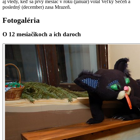
aj vtedy, keď sa prvý mesiac v roku (január) volal Veľký Sečeň a
posledný (december) zasa Mrazeň.
Fotogaléria
O 12 mesiačikoch a ich daroch