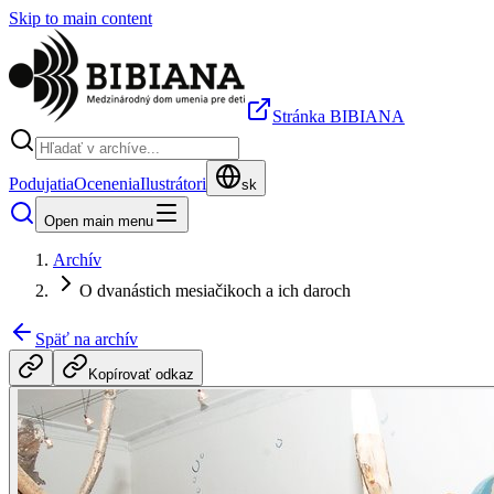
Skip to main content
Stránka BIBIANA
Podujatia
Ocenenia
Ilustrátori
sk
Open main menu
Archív
O dvanástich mesiačikoch a ich daroch
Späť na archív
Kopírovať odkaz