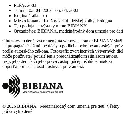
Rok/y
:
2003
Termín
:
02. 04. 2003 - 05. 04. 2003
Krajina
:
Taliansko
Miesto konania
:
Knižný veľtrh detskej knihy, Bologna
Typ podujatia
:
výstavy mimo BIBIANY
Organizátor
:
BIBIANA, medzinárodný dom umenia pre deti
Obrazový materiál zverejnený na webovej stránke BIBIANY slúži
na propagačné a študijné účely a podlieha ochrane autorských práv
podľa autorského zákona. Fotografie zverejnených výtvarných diel
môže používateľ použiť len s predchádzajúcim súhlasom autora,
resp. jeho dediča či jeho práva zastupujúcej inštitúcie, inak sa
dopúšťa porušenia osobnostných práv autora.
©
2026
BIBIANA - Medzinárodný dom umenia pre deti
.
Všetky
práva vyhradené
.