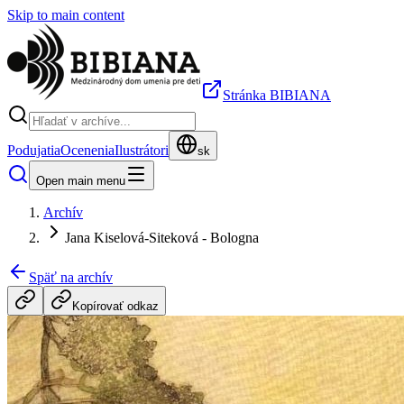
Skip to main content
Stránka BIBIANA
Podujatia
Ocenenia
Ilustrátori
sk
Open main menu
Archív
Jana Kiselová-Siteková - Bologna
Späť na archív
Kopírovať odkaz