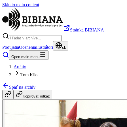
Skip to main content
Stránka BIBIANA
Podujatia
Ocenenia
Ilustrátori
sk
Open main menu
Archív
Tom Kiks
Späť na archív
Kopírovať odkaz