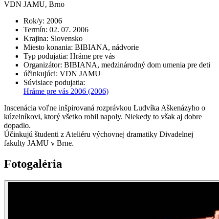
VDN JAMU, Brno
Rok/y
:
2006
Termín
:
02. 07. 2006
Krajina
:
Slovensko
Miesto konania
:
BIBIANA, nádvorie
Typ podujatia
:
Hráme pre vás
Organizátor
:
BIBIANA, medzinárodný dom umenia pre deti
účinkujúci
:
VDN JAMU
Súvisiace podujatia
:
Hráme pre vás 2006
(2006)
Inscenácia voľne inšpirovaná rozprávkou Ludvíka Aškenázyho o
kúzelníkovi, ktorý všetko robil napoly. Niekedy to však aj dobre
dopadlo.
Účinkujú študenti z Ateliéru výchovnej dramatiky Divadelnej
fakulty JAMU v Brne.
Fotogaléria