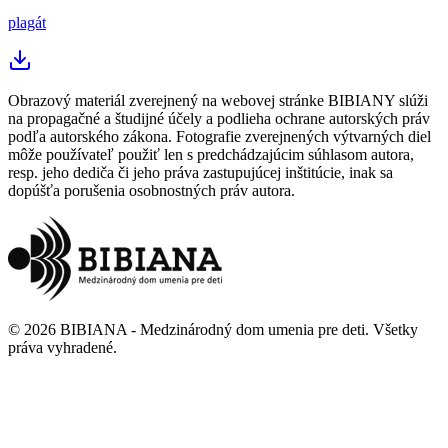
plagát
Obrazový materiál zverejnený na webovej stránke BIBIANY slúži
na propagačné a študijné účely a podlieha ochrane autorských práv
podľa autorského zákona. Fotografie zverejnených výtvarných diel
môže používateľ použiť len s predchádzajúcim súhlasom autora,
resp. jeho dediča či jeho práva zastupujúcej inštitúcie, inak sa
dopúšťa porušenia osobnostných práv autora.
©
2026
BIBIANA - Medzinárodný dom umenia pre deti
.
Všetky
práva vyhradené
.