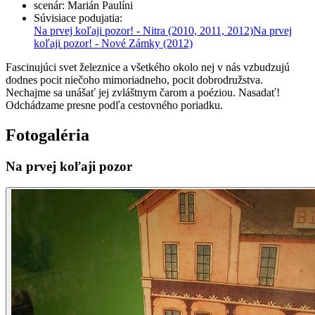
scenár
:
Marián Paulíni
Súvisiace podujatia
:
Na prvej koľaji pozor! - Nitra
(2010, 2011, 2012)
Na prvej
koľaji pozor! - Nové Zámky
(2012)
Fascinujúci svet železnice a všetkého okolo nej v nás vzbudzujú
dodnes pocit niečoho mimoriadneho, pocit dobrodružstva.
Nechajme sa unášať jej zvláštnym čarom a poéziou. Nasadať!
Odchádzame presne podľa cestovného poriadku.
Fotogaléria
Na prvej koľaji pozor