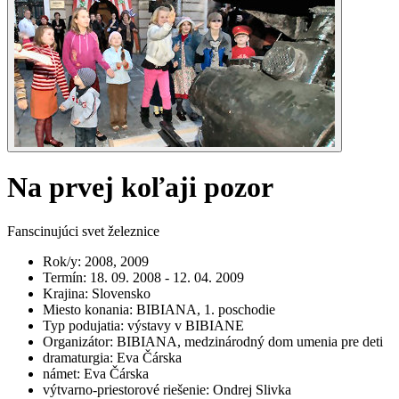
Na prvej koľaji pozor
Fanscinujúci svet železnice
Rok/y
:
2008, 2009
Termín
:
18. 09. 2008 - 12. 04. 2009
Krajina
:
Slovensko
Miesto konania
:
BIBIANA, 1. poschodie
Typ podujatia
:
výstavy v BIBIANE
Organizátor
:
BIBIANA, medzinárodný dom umenia pre deti
dramaturgia
:
Eva Čárska
námet
:
Eva Čárska
výtvarno-priestorové riešenie
:
Ondrej Slivka