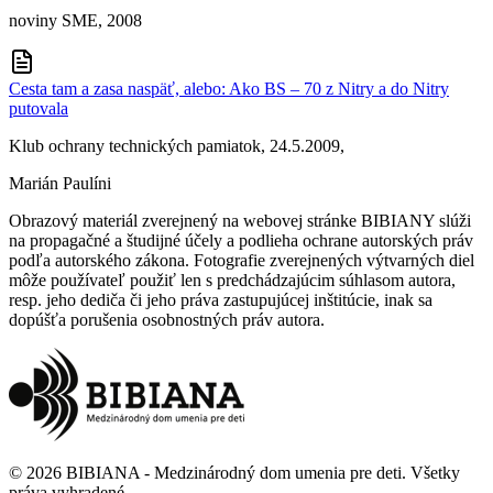
noviny SME, 2008
Cesta tam a zasa naspäť, alebo: Ako BS – 70 z Nitry a do Nitry
putovala
Klub ochrany technických pamiatok, 24.5.2009,
Marián Paulíni
Obrazový materiál zverejnený na webovej stránke BIBIANY slúži
na propagačné a študijné účely a podlieha ochrane autorských práv
podľa autorského zákona. Fotografie zverejnených výtvarných diel
môže používateľ použiť len s predchádzajúcim súhlasom autora,
resp. jeho dediča či jeho práva zastupujúcej inštitúcie, inak sa
dopúšťa porušenia osobnostných práv autora.
©
2026
BIBIANA - Medzinárodný dom umenia pre deti
.
Všetky
práva vyhradené
.