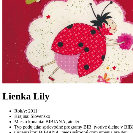
Lienka Lily
Rok/y
:
2011
Krajina
:
Slovensko
Miesto konania
:
BIBIANA, ateliér
Typ podujatia
:
sprievodné programy BIB, tvorivé dielne v B
Organizátor
:
BIBIANA, medzinárodný dom umenia pre deti