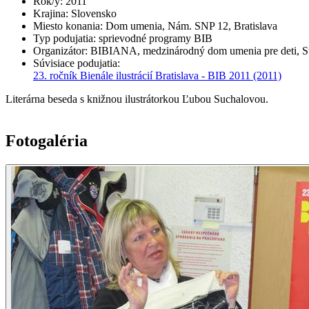
Rok/y
:
2011
Krajina
:
Slovensko
Miesto konania
:
Dom umenia, Nám. SNP 12, Bratislava
Typ podujatia
:
sprievodné programy BIB
Organizátor
:
BIBIANA, medzinárodný dom umenia pre deti, Sta
Súvisiace podujatia
:
23. ročník Bienále ilustrácií Bratislava - BIB 2011
(2011)
Literárna beseda s knižnou ilustrátorkou Ľubou Suchalovou.
Fotogaléria