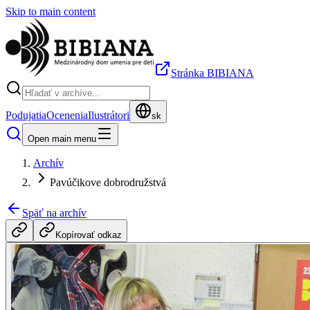
Skip to main content
Stránka BIBIANA
Podujatia
Ocenenia
Ilustrátori
sk
Open main menu
Archív
Pavúčikove dobrodružstvá
Späť na archív
Kopírovať odkaz