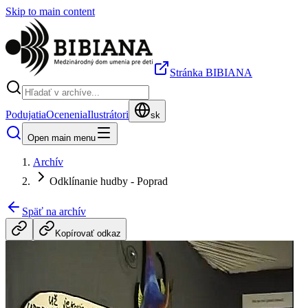
Skip to main content
Stránka BIBIANA
Podujatia
Ocenenia
Ilustrátori
sk
Open main menu
Archív
Odklínanie hudby - Poprad
Späť na archív
Kopírovať odkaz