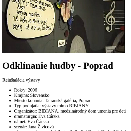
Odklínanie hudby - Poprad
Reinštalácia výstavy
Rok/y
:
2006
Krajina
:
Slovensko
Miesto konania
:
Tatranská galéria, Poprad
Typ podujatia
:
výstavy mimo BIBIANY
Organizátor
:
BIBIANA, medzinárodný dom umenia pre deti
dramaturgia
:
Eva Čárska
námet
:
Eva Čárska
scenár
:
Jana Živicová