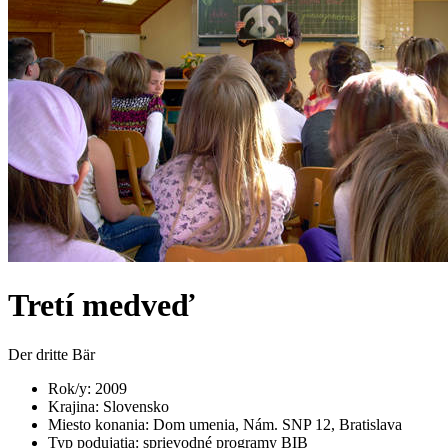
Tretí medveď
Der dritte Bär
Rok/y
:
2009
Krajina
:
Slovensko
Miesto konania
:
Dom umenia, Nám. SNP 12, Bratislava
Typ podujatia
:
sprievodné programy BIB