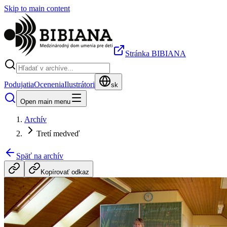
Skip to main content
Stránka BIBIANA
Podujatia
Ocenenia
Ilustrátori
sk
Open main menu
Archív
Tretí medveď
Späť na archív
Kopírovať odkaz