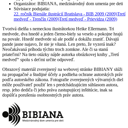
Organizátor
:
BIBIANA, medzinárodný dom umenia pre deti
Súvisiace podujatia
:
22. ročník Bienále ilustrácií Bratislava - BIB 2009
(2009)
Tretí
medveď - Trenčín
(2009)
Tretí medveď - Prievidza
(2009)
Tvorivá dielňa s nemeckou ilustrátorkou Heike Ellermann. Tri
medvede, dva hnedé a jeden čierno-biely sa veselo a pokojne hrajú
na povale. Hnedé medvede sú ale podlé a dokážu zraniť. Dávajú
pande jasne najavo, že nie je vítaná. Len preto, že vyzerá inak?
Neočakávaná príhoda týchto troch zomkne. Ale či sa stanú
priateľmi? Na tieto otázky nájde autorka obrázkovej knihy „Tretí
medveď“ spolu s deťmi určite odpoveď.
Obrazový materiál zverejnený na webovej stránke BIBIANY slúži
na propagačné a študijné účely a podlieha ochrane autorských práv
podľa autorského zákona. Fotografie zverejnených výtvarných diel
môže používateľ použiť len s predchádzajúcim súhlasom autora,
resp. jeho dediča či jeho práva zastupujúcej inštitúcie, inak sa
dopúšťa porušenia osobnostných práv autora.