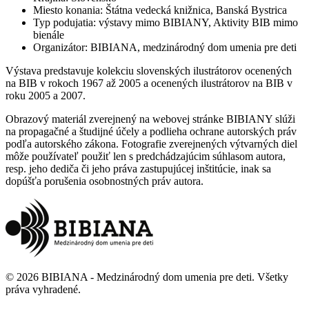
Miesto konania
:
Štátna vedecká knižnica, Banská Bystrica
Typ podujatia
:
výstavy mimo BIBIANY, Aktivity BIB mimo
bienále
Organizátor
:
BIBIANA, medzinárodný dom umenia pre deti
Výstava predstavuje kolekciu slovenských ilustrátorov ocenených
na BIB v rokoch 1967 až 2005 a ocenených ilustrátorov na BIB v
roku 2005 a 2007.
Obrazový materiál zverejnený na webovej stránke BIBIANY slúži
na propagačné a študijné účely a podlieha ochrane autorských práv
podľa autorského zákona. Fotografie zverejnených výtvarných diel
môže používateľ použiť len s predchádzajúcim súhlasom autora,
resp. jeho dediča či jeho práva zastupujúcej inštitúcie, inak sa
dopúšťa porušenia osobnostných práv autora.
©
2026
BIBIANA - Medzinárodný dom umenia pre deti
.
Všetky
práva vyhradené
.