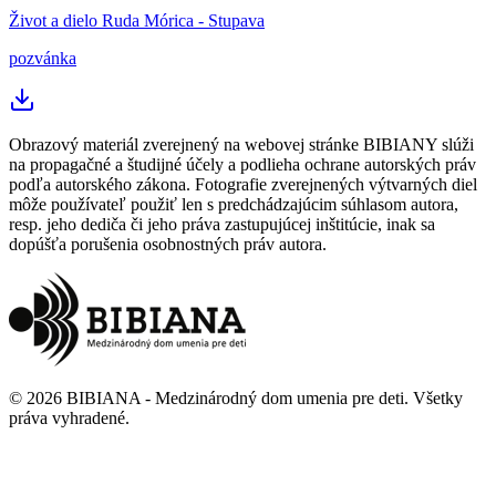
Život a dielo Ruda Mórica - Stupava
pozvánka
Obrazový materiál zverejnený na webovej stránke BIBIANY slúži
na propagačné a študijné účely a podlieha ochrane autorských práv
podľa autorského zákona. Fotografie zverejnených výtvarných diel
môže používateľ použiť len s predchádzajúcim súhlasom autora,
resp. jeho dediča či jeho práva zastupujúcej inštitúcie, inak sa
dopúšťa porušenia osobnostných práv autora.
©
2026
BIBIANA - Medzinárodný dom umenia pre deti
.
Všetky
práva vyhradené
.