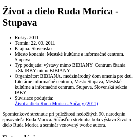
Život a dielo Ruda Morica -
Stupava
Rok/y
:
2011
Termín
:
22. 03. 2011
Krajina
:
Slovensko
Miesto konania
:
Mestské kultúrne a informačné centrum,
Stupava
Typ podujatia
:
výstavy mimo BIBIANY, Centrum čítania
a Sk IBBY mimo BIBIANY
Organizátor
:
BIBIANA, medzinárodný dom umenia pre deti,
Literárne informačné centrum, Mesto Stupava, Mestské
kultúrne a informačné centrum, Stupava, Slovenská sekcia
IBBY
Súvisiace podujatia
:
Život a dielo Ruda Morica - Sučany
(2011)
Spomienkové stretnutie pri príležitosti nedožitých 90. narodenín
spisovateľa Ruda Morica. Súčasťou stretnutia bola výstava Život a
dielo Ruda Morica a seminár venovaný tvorbe autora.