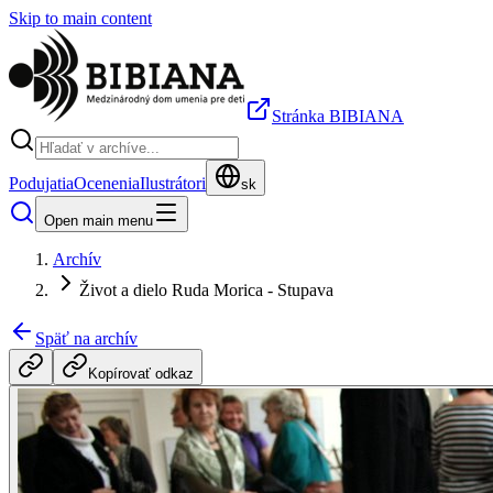
Skip to main content
Stránka BIBIANA
Podujatia
Ocenenia
Ilustrátori
sk
Open main menu
Archív
Život a dielo Ruda Morica - Stupava
Späť na archív
Kopírovať odkaz