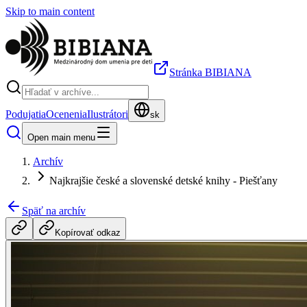
Skip to main content
Stránka BIBIANA
Podujatia
Ocenenia
Ilustrátori
sk
Open main menu
Archív
Najkrajšie české a slovenské detské knihy - Piešťany
Späť na archív
Kopírovať odkaz