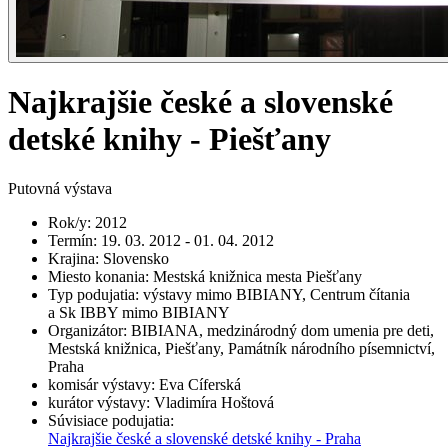
Najkrajšie české a slovenské
detské knihy - Piešťany
Putovná výstava
Rok/y
:
2012
Termín
:
19. 03. 2012 - 01. 04. 2012
Krajina
:
Slovensko
Miesto konania
:
Mestská knižnica mesta Piešťany
Typ podujatia
:
výstavy mimo BIBIANY, Centrum čítania
a Sk IBBY mimo BIBIANY
Organizátor
:
BIBIANA, medzinárodný dom umenia pre deti,
Mestská knižnica, Piešťany, Památník národního písemnictví,
Praha
komisár výstavy
:
Eva Cíferská
kurátor výstavy
:
Vladimíra Hoštová
Súvisiace podujatia
:
Najkrajšie české a slovenské detské knihy - Praha