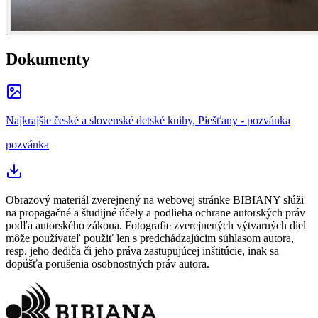
Dokumenty
Najkrajšie české a slovenské detské knihy, Piešťany - pozvánka
pozvánka
Obrazový materiál zverejnený na webovej stránke BIBIANY slúži
na propagačné a študijné účely a podlieha ochrane autorských práv
podľa autorského zákona. Fotografie zverejnených výtvarných diel
môže používateľ použiť len s predchádzajúcim súhlasom autora,
resp. jeho dediča či jeho práva zastupujúcej inštitúcie, inak sa
dopúšťa porušenia osobnostných práv autora.