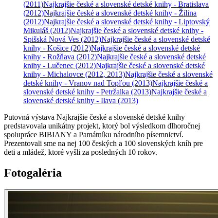
(2011)
Najkrajšie české a slovenské detské knihy - Bratislava
(2012)
Najkrajšie české a slovenské detské knihy - Žilina
(2012)
Najkrajšie české a slovenské detské knihy - Liptovský
Mikuláš
(2012)
Najkrajšie české a slovenské detské knihy -
Spišská Nová Ves
(2012)
Najkrajšie české a slovenské detské
knihy - Košice
(2012)
Najkrajšie české a slovenské detské
knihy - Rožňava
(2012)
Najkrajšie české a slovenské detské
knihy - Lučenec
(2012)
Najkrajšie české a slovenské detské
knihy - Michalovce
(2012, 2013)
Najkrajšie české a slovenské
detské knihy - Vranov nad Topľou
(2013)
Najkrajšie české a
slovenské detské knihy - Petržalka
(2013)
Najkrajšie české a
slovenské detské knihy - Ilava
(2013)
Putovná výstava Najkrajšie české a slovenské detské knihy
predstavovala unikátny projekt, ktorý bol výsledkom dlhoročnej
spolupráce BIBIANY a Památníku národního písemnictví.
Prezentovali sme na nej 100 českých a 100 slovenských kníh pre
deti a mládež, ktoré vyšli za posledných 10 rokov.
Fotogaléria