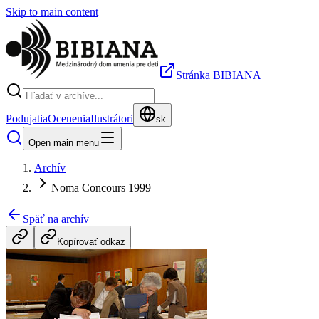
Skip to main content
Stránka BIBIANA
Podujatia
Ocenenia
Ilustrátori
sk
Open main menu
Archív
Noma Concours 1999
Späť na archív
Kopírovať odkaz