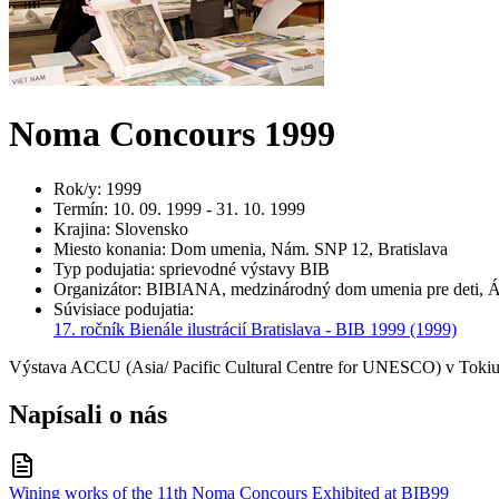
Noma Concours 1999
Rok/y
:
1999
Termín
:
10. 09. 1999 - 31. 10. 1999
Krajina
:
Slovensko
Miesto konania
:
Dom umenia, Nám. SNP 12, Bratislava
Typ podujatia
:
sprievodné výstavy BIB
Organizátor
:
BIBIANA, medzinárodný dom umenia pre deti, Áz
Súvisiace podujatia
:
17. ročník Bienále ilustrácií Bratislava - BIB 1999
(1999)
Výstava ACCU (Asia/ Pacific Cultural Centre for UNESCO) v Tokiu, k
Napísali o nás
Wining works of the 11th Noma Concours Exhibited at BIB99