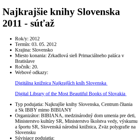
Najkrajšie knihy Slovenska
2011 - súťaž
Rok/y
:
2012
Termín
:
03. 05. 2012
Krajina
:
Slovensko
Miesto konania
:
Zrkadlová sieň Primaciálneho paláca v
Bratislave
Ročník
:
20.
Webové odkazy
:
Digitálna knižnica Najkrajších kníh Slovenska
Digital Library of the Most Beautiful Books of Slovakia
Typ podujatia
:
Najkrajšie knihy Slovenska, Centrum čítania
a Sk IBBY mimo BIBIANY
Organizátor
:
BIBIANA, medzinárodný dom umenia pre deti,
Ministerstvo kultúry SR, Ministerstvo školstva vedy, výskumu
a športu SR, Slovenská národná knižnica, Zväz polygrafie na
Slovensku
Súvisiace podujatia
: