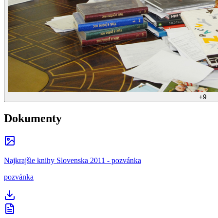
+
9
Dokumenty
Najkrajšie knihy Slovenska 2011 - pozvánka
pozvánka