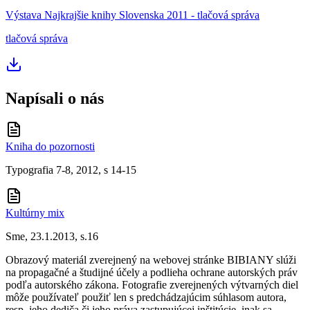
Výstava Najkrajšie knihy Slovenska 2011 - tlačová správa
tlačová správa
Napísali o nás
Kniha do pozornosti
Typografia 7-8, 2012, s 14-15
Kultúrny mix
Sme, 23.1.2013, s.16
Obrazový materiál zverejnený na webovej stránke BIBIANY slúži
na propagačné a študijné účely a podlieha ochrane autorských práv
podľa autorského zákona. Fotografie zverejnených výtvarných diel
môže používateľ použiť len s predchádzajúcim súhlasom autora,
resp. jeho dediča či jeho práva zastupujúcej inštitúcie, inak sa