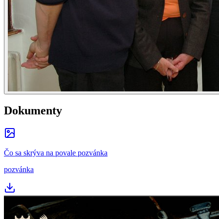
Dokumenty
Čo sa skrýva na povale pozvánka
pozvánka