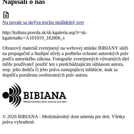
Napísali o nás
Na povale sa skrýva trochu strašidelný svet
http://kultura.pravda.sk/sk-kgaleria.asp?r=sk-
kgaleria&c=A101019_182806_s
Obrazový materiál zverejnený na webovej stránke BIBIANY slúži
na propagačné a študijné účely a podlieha ochrane autorských práv
podľa autorského zákona. Fotografie zverejnených výtvarných diel
môže používateľ použiť len s predchádzajúcim súhlasom autora,
resp. jeho dediča či jeho práva zastupujúcej inštitúcie, inak sa
dopúšťa porušenia osobnostných práv autora.
©
2026
BIBIANA - Medzinárodný dom umenia pre deti
.
Všetky
práva vyhradené
.