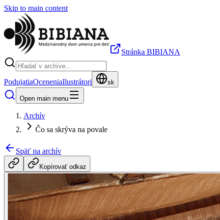
Skip to main content
Stránka BIBIANA
Podujatia
Ocenenia
Ilustrátori
sk
Open main menu
Archív
Čo sa skrýva na povale
Späť na archív
Kopírovať odkaz