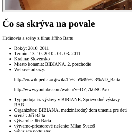
Čo sa skrýva na povale
Hrdinovia a scény z filmu Jiřího Bartu
Rok/y
:
2010, 2011
Termín
:
13. 10. 2010 - 01. 03. 2011
Krajina
:
Slovensko
Miesto konania
:
BIBIANA, 2. poschodie
Webové odkazy
:
http://en.wikipedia.org/wiki/Ji%C5%99%C3%AD_Barta
http://www.youtube.com/watch?v=DZj7k6NCPxo
Typ podujatia
:
výstavy v BIBIANE, Sprievodné výstavy
BAB
Organizátor
:
BIBIANA, medzinárodný dom umenia pre deti
scenár
:
Jiří Bárta
výtvarník
:
Jiří Bárta
výtvarno-priestorové riešenie
:
Milan Svatoš
Súvisiace podujatia
: