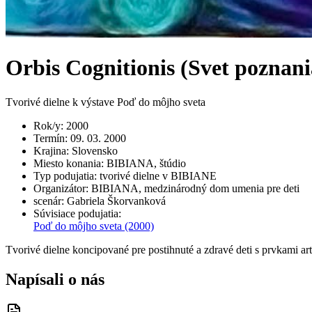
Orbis Cognitionis (Svet poznani
Tvorivé dielne k výstave Poď do môjho sveta
Rok/y
:
2000
Termín
:
09. 03. 2000
Krajina
:
Slovensko
Miesto konania
:
BIBIANA, štúdio
Typ podujatia
:
tvorivé dielne v BIBIANE
Organizátor
:
BIBIANA, medzinárodný dom umenia pre deti
scenár
:
Gabriela Škorvanková
Súvisiace podujatia
:
Poď do môjho sveta
(2000)
Tvorivé dielne koncipované pre postihnuté a zdravé deti s prvkami art
Napísali o nás