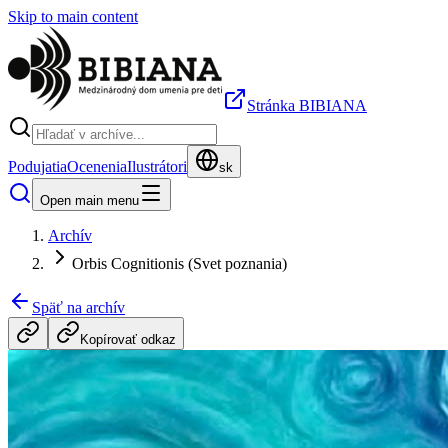
Skip to main content
Stránka BIBIANA
Podujatia
Ocenenia
Ilustrátori
sk
Open main menu
Archív
Orbis Cognitionis (Svet poznania)
Späť na archív
Kopírovať odkaz