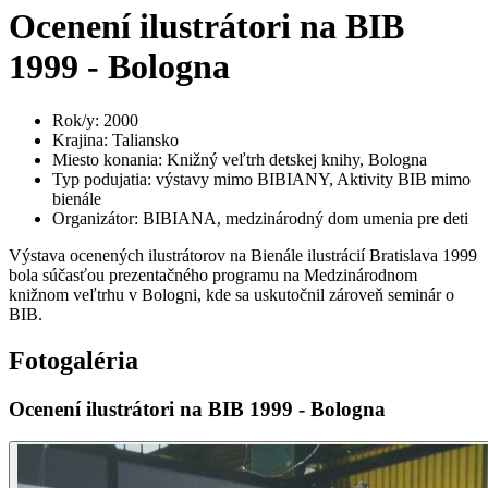
Ocenení ilustrátori na BIB
1999 - Bologna
Rok/y
:
2000
Krajina
:
Taliansko
Miesto konania
:
Knižný veľtrh detskej knihy, Bologna
Typ podujatia
:
výstavy mimo BIBIANY, Aktivity BIB mimo
bienále
Organizátor
:
BIBIANA, medzinárodný dom umenia pre deti
Výstava ocenených ilustrátorov na Bienále ilustrácií Bratislava 1999
bola súčasťou prezentačného programu na Medzinárodnom
knižnom veľtrhu v Bologni, kde sa uskutočnil zároveň seminár o
BIB.
Fotogaléria
Ocenení ilustrátori na BIB 1999 - Bologna