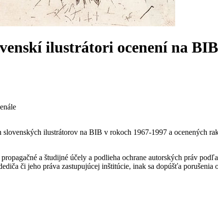
venskí ilustrátori ocenení na BIB
enále
 slovenských ilustrátorov na BIB v rokoch 1967-1997 a ocenených rak
ropagačné a študijné účely a podlieha ochrane autorských práv podľa
ediča či jeho práva zastupujúcej inštitúcie, inak sa dopúšťa porušenia