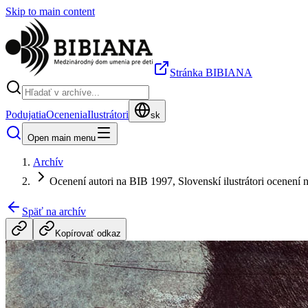
Skip to main content
Stránka BIBIANA
Podujatia
Ocenenia
Ilustrátori
sk
Open main menu
Archív
Ocenení autori na BIB 1997, Slovenskí ilustrátori ocenení
Späť na archív
Kopírovať odkaz