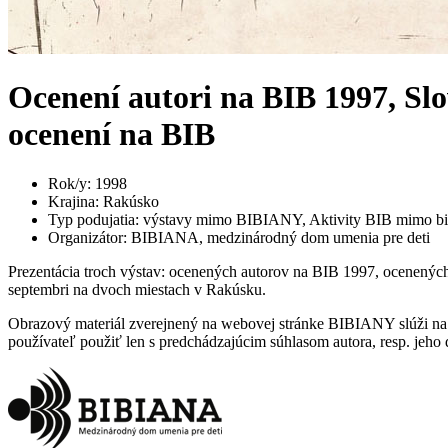
Ocenení autori na BIB 1997, Slo
ocenení na BIB
Rok/y
:
1998
Krajina
:
Rakúsko
Typ podujatia
:
výstavy mimo BIBIANY, Aktivity BIB mimo bi
Organizátor
:
BIBIANA, medzinárodný dom umenia pre deti
Prezentácia troch výstav: ocenených autorov na BIB 1997, ocenených
septembri na dvoch miestach v Rakúsku.
Obrazový materiál zverejnený na webovej stránke BIBIANY slúži na p
používateľ použiť len s predchádzajúcim súhlasom autora, resp. jeho d