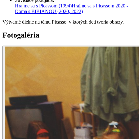
Súvisiace podujatia
:
Hrajme sa s Picassom
(1994)
Hrajme sa s Picassom 2020 -
Doma s BIBIANOU
(2020, 2022)
Výtvarné dielne na tému Picasso, v ktorých deti tvoria obrazy.
Fotogaléria