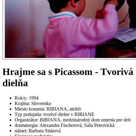
Hrajme sa s Picassom - Tvorivá
dielňa
Rok/y
:
1994
Krajina
:
Slovensko
Miesto konania
:
BIBIANA, ateliér
Typ podujatia
:
tvorivé dielne v BIBIANE
Organizátor
:
BIBIANA, medzinárodný dom umenia pre deti
dramaturgia
:
Alexandra Fischerová, Saša Petrovická
námet
:
Barbara Sitárová