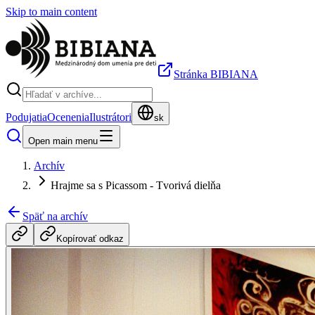
Skip to main content
Stránka BIBIANA
Podujatia
Ocenenia
Ilustrátori
sk
Open main menu
Archív
Hrajme sa s Picassom - Tvorivá dielňa
Späť na archív
Kopírovať odkaz