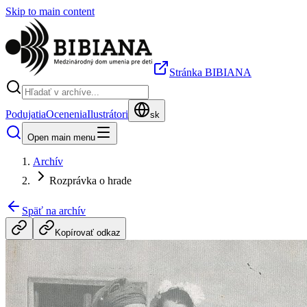
Skip to main content
Stránka BIBIANA
Podujatia
Ocenenia
Ilustrátori
sk
Open main menu
Archív
Rozprávka o hrade
Späť na archív
Kopírovať odkaz