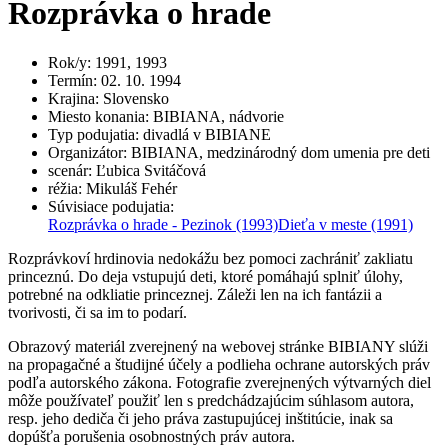
Rozprávka o hrade
Rok/y
:
1991, 1993
Termín
:
02. 10. 1994
Krajina
:
Slovensko
Miesto konania
:
BIBIANA, nádvorie
Typ podujatia
:
divadlá v BIBIANE
Organizátor
:
BIBIANA, medzinárodný dom umenia pre deti
scenár
:
Ľubica Svitáčová
réžia
:
Mikuláš Fehér
Súvisiace podujatia
:
Rozprávka o hrade - Pezinok
(1993)
Dieťa v meste
(1991)
Rozprávkoví hrdinovia nedokážu bez pomoci zachrániť zakliatu
princeznú. Do deja vstupujú deti, ktoré pomáhajú splniť úlohy,
potrebné na odkliatie princeznej. Záleži len na ich fantázii a
tvorivosti, či sa im to podarí.
Obrazový materiál zverejnený na webovej stránke BIBIANY slúži
na propagačné a študijné účely a podlieha ochrane autorských práv
podľa autorského zákona. Fotografie zverejnených výtvarných diel
môže používateľ použiť len s predchádzajúcim súhlasom autora,
resp. jeho dediča či jeho práva zastupujúcej inštitúcie, inak sa
dopúšťa porušenia osobnostných práv autora.