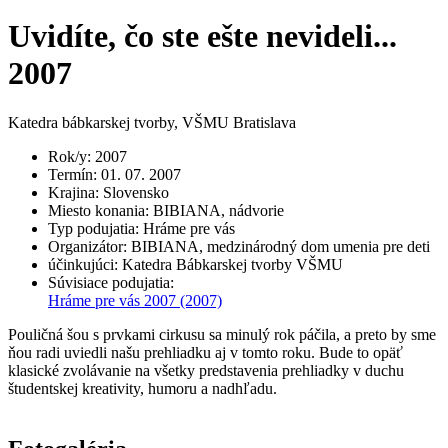
Uvidíte, čo ste ešte nevideli...
2007
Katedra bábkarskej tvorby, VŠMU Bratislava
Rok/y
:
2007
Termín
:
01. 07. 2007
Krajina
:
Slovensko
Miesto konania
:
BIBIANA, nádvorie
Typ podujatia
:
Hráme pre vás
Organizátor
:
BIBIANA, medzinárodný dom umenia pre deti
účinkujúci
:
Katedra Bábkarskej tvorby VŠMU
Súvisiace podujatia
:
Hráme pre vás 2007
(2007)
Pouličná šou s prvkami cirkusu sa minulý rok páčila, a preto by sme
ňou radi uviedli našu prehliadku aj v tomto roku. Bude to opäť
klasické zvolávanie na všetky predstavenia prehliadky v duchu
študentskej kreativity, humoru a nadhľadu.