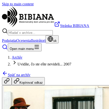
Skip to main content
Stránka BIBIANA
Podujatia
Ocenenia
Ilustrátori
sk
Open main menu
Archív
Uvidíte, čo ste ešte nevideli... 2007
Späť na archív
Kopírovať odkaz