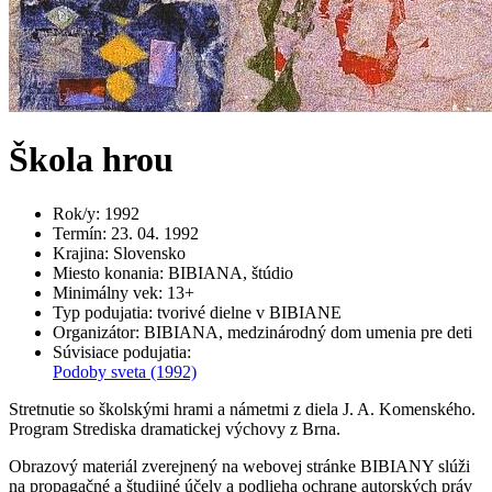
Škola hrou
Rok/y
:
1992
Termín
:
23. 04. 1992
Krajina
:
Slovensko
Miesto konania
:
BIBIANA, štúdio
Minimálny vek
:
13+
Typ podujatia
:
tvorivé dielne v BIBIANE
Organizátor
:
BIBIANA, medzinárodný dom umenia pre deti
Súvisiace podujatia
:
Podoby sveta
(1992)
Stretnutie so školskými hrami a námetmi z diela J. A. Komenského.
Program Strediska dramatickej výchovy z Brna.
Obrazový materiál zverejnený na webovej stránke BIBIANY slúži
na propagačné a študijné účely a podlieha ochrane autorských práv