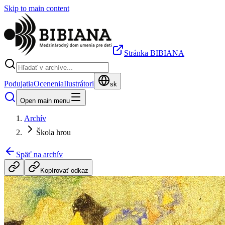
Skip to main content
Stránka BIBIANA
Podujatia
Ocenenia
Ilustrátori
sk
Open main menu
Archív
Škola hrou
Späť na archív
Kopírovať odkaz