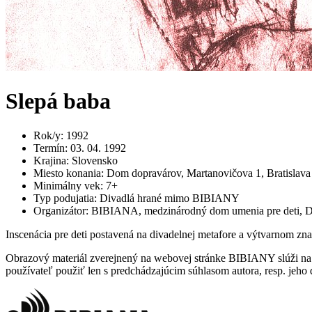
Slepá baba
Rok/y
:
1992
Termín
:
03. 04. 1992
Krajina
:
Slovensko
Miesto konania
:
Dom dopravárov, Martanovičova 1, Bratislava
Minimálny vek
:
7+
Typ podujatia
:
Divadlá hrané mimo BIBIANY
Organizátor
:
BIBIANA, medzinárodný dom umenia pre deti, 
Inscenácia pre deti postavená na divadelnej metafore a výtvarnom zn
Obrazový materiál zverejnený na webovej stránke BIBIANY slúži na p
používateľ použiť len s predchádzajúcim súhlasom autora, resp. jeho d