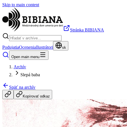
Skip to main content
Stránka BIBIANA
Podujatia
Ocenenia
Ilustrátori
sk
Open main menu
Archív
Slepá baba
Späť na archív
Kopírovať odkaz