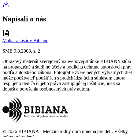
Napísali o nás
Maliar a cisár v Bibiane
SME 9.8.2008, s. 2
Obrazový materiál zverejnený na webovej stránke BIBIANY slúži
na propagačné a študijné účely a podlieha ochrane autorských práv
podľa autorského zákona. Fotografie zverejnených výtvarných diel
môže používateľ použiť len s predchádzajúcim súhlasom autora,
resp. jeho dediča či jeho práva zastupujúcej inštitúcie, inak sa
dopúšťa porušenia osobnostných práv autora.
©
2026
BIBIANA - Medzinárodný dom umenia pre deti
.
Všetky
práva vyhradené
.