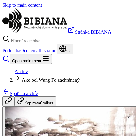
Skip to main content
Stránka BIBIANA
Podujatia
Ocenenia
Ilustrátori
sk
Open main menu
Archív
Ako bol Wang Fo zachránený
Späť na archív
Kopírovať odkaz