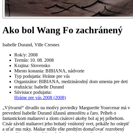
Ako bol Wang Fo zachránený
Isabelle Durand, Ville Cresnes
Rok/y
:
2008
Termín
:
10. 08. 2008
Krajina
:
Slovensko
Miesto konania
:
BIBIANA, nádvorie
Typ podujatia
:
Hráme pre vás
Organizátor
:
BIBIANA, medzinárodný dom umenia pre deti
realizácia
:
Isabelle Durand
Súvisiace podujatia
:
Hráme pre vás 2008
(2008)
„Výtvarné“ divadlo na motívy poviedky Marguerite Yourcenar má v
prevedení Isabelle Durand úžasnú atmosféru a čaro. Príbeh o
fantastickom maliarovi a zlom cisárovi akoby bol aj jej príbehom.
Cisár závidí maliarovi jeho bohatý vnútorný svet, prikáže ho oslepiť
a uťať mu ruky. Maliar môže ešte predtým domaľovať rozrobený