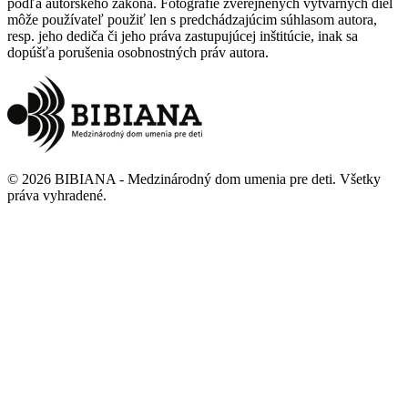
podľa autorského zákona. Fotografie zverejnených výtvarných diel
môže používateľ použiť len s predchádzajúcim súhlasom autora,
resp. jeho dediča či jeho práva zastupujúcej inštitúcie, inak sa
dopúšťa porušenia osobnostných práv autora.
©
2026
BIBIANA - Medzinárodný dom umenia pre deti
.
Všetky
práva vyhradené
.