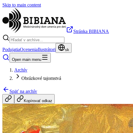
Skip to main content
Stránka BIBIANA
Podujatia
Ocenenia
Ilustrátori
sk
Open main menu
Archív
Obrázkové tajomstvá
Späť na archív
Kopírovať odkaz