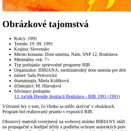
Obrázkové tajomstvá
Rok/y
:
1991
Termín
:
19. 09. 1991
Krajina
:
Slovensko
Miesto konania
:
Dom umenia, Nám. SNP 12, Bratislava
Minimálny vek
:
7+
Typ podujatia
:
sprievodné programy BIB
Organizátor
:
BIBIANA, medzinárodný dom umenia pre deti
námet
:
Saša Petrovická
dramaturgia
:
Marta Králiková
účinkujúci
:
M. Hlavajová
Súvisiace podujatia
:
13. ročník Bienále ilustrácií Bratislava - BIB 1991
(1991)
Výtvarné hry o tom, čo všetko sa môže skrývať v obrázkoch.
Program bol realizovaný priamo v expozícii BIB.
Obrazový materiál zverejnený na webovej stránke BIBIANY slúži
na propagačné a študijné účely a podlieha ochrane autorských práv