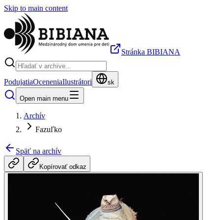
Skip to main content
Stránka BIBIANA
Podujatia
Ocenenia
Ilustrátori
sk
Open main menu
Archív
Fazuľko
Späť na archív
Kopírovať odkaz