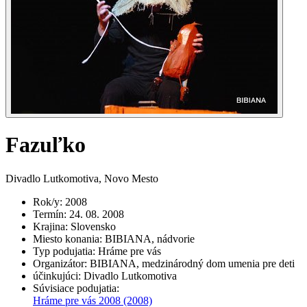
Fazuľko
Divadlo Lutkomotiva, Novo Mesto
Rok/y
:
2008
Termín
:
24. 08. 2008
Krajina
:
Slovensko
Miesto konania
:
BIBIANA, nádvorie
Typ podujatia
:
Hráme pre vás
Organizátor
:
BIBIANA, medzinárodný dom umenia pre deti
účinkujúci
:
Divadlo Lutkomotiva
Súvisiace podujatia
:
Hráme pre vás 2008
(2008)