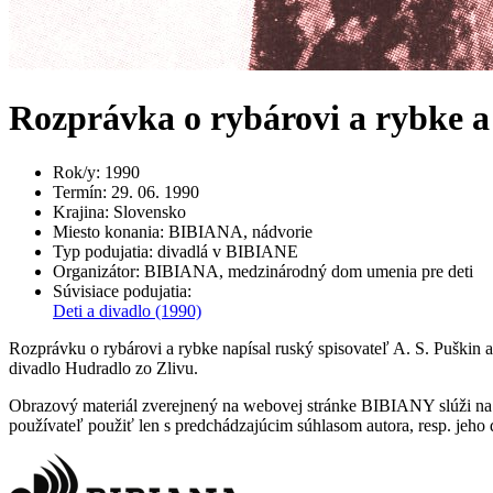
Rozprávka o rybárovi a rybke a
Rok/y
:
1990
Termín
:
29. 06. 1990
Krajina
:
Slovensko
Miesto konania
:
BIBIANA, nádvorie
Typ podujatia
:
divadlá v BIBIANE
Organizátor
:
BIBIANA, medzinárodný dom umenia pre deti
Súvisiace podujatia
:
Deti a divadlo
(1990)
Rozprávku o rybárovi a rybke napísal ruský spisovateľ A. S. Puškin 
divadlo Hudradlo zo Zlivu.
Obrazový materiál zverejnený na webovej stránke BIBIANY slúži na p
používateľ použiť len s predchádzajúcim súhlasom autora, resp. jeho d