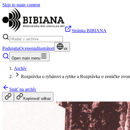
Skip to main content
Stránka BIBIANA
Podujatia
Ocenenia
Ilustrátori
sk
Open main menu
Archív
Rozprávka o rybárovi a rybke a Rozprávka o zemičke zvon
Späť na archív
Kopírovať odkaz