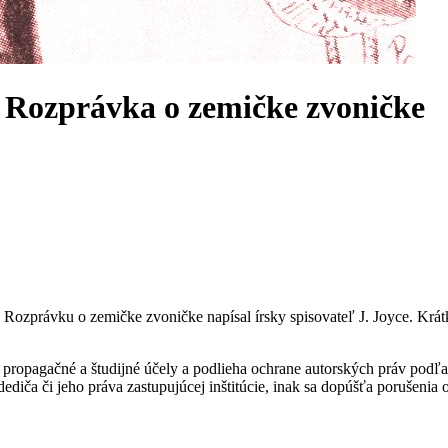
 Rozprávka o zemičke zvoničke
a Rozprávku o zemičke zvoničke napísal írsky spisovateľ J. Joyce. Kr
ropagačné a študijné účely a podlieha ochrane autorských práv podľa
ediča či jeho práva zastupujúcej inštitúcie, inak sa dopúšťa porušenia