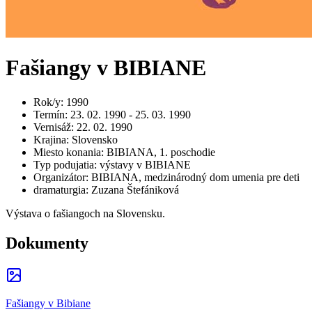
Fašiangy v BIBIANE
Rok/y
:
1990
Termín
:
23. 02. 1990 - 25. 03. 1990
Vernisáž
:
22. 02. 1990
Krajina
:
Slovensko
Miesto konania
:
BIBIANA, 1. poschodie
Typ podujatia
:
výstavy v BIBIANE
Organizátor
:
BIBIANA, medzinárodný dom umenia pre deti
dramaturgia
:
Zuzana Štefániková
Výstava o fašiangoch na Slovensku.
Dokumenty
Fašiangy v Bibiane