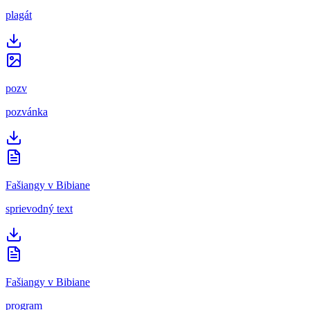
plagát
pozv
pozvánka
Fašiangy v Bibiane
sprievodný text
Fašiangy v Bibiane
program