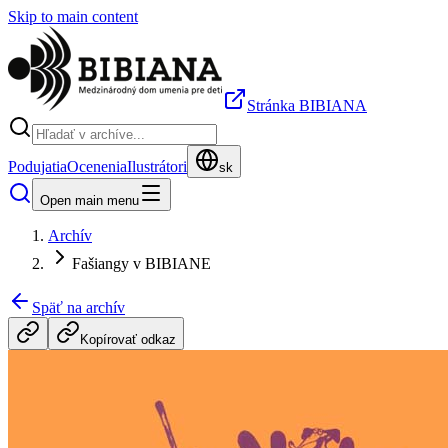
Skip to main content
Stránka BIBIANA
Podujatia
Ocenenia
Ilustrátori
sk
Open main menu
Archív
Fašiangy v BIBIANE
Späť na archív
Kopírovať odkaz