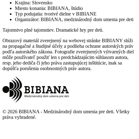
Krajina
:
Slovensko
Miesto konania
:
BIBIANA, štúdio
Typ podujatia
:
tvorivé dielne v BIBIANE
Organizátor
:
BIBIANA, medzinárodný dom umenia pre deti
Tajomstvo plné tajomstiev. Dramatické hry pre deti.
Obrazový materiál zverejnený na webovej stránke BIBIANY slúži
na propagačné a študijné účely a podlieha ochrane autorských práv
podľa autorského zákona. Fotografie zverejnených výtvarných diel
môže používateľ použiť len s predchádzajúcim súhlasom autora,
resp. jeho dediča či jeho práva zastupujúcej inštitúcie, inak sa
dopúšťa porušenia osobnostných práv autora.
©
2026
BIBIANA - Medzinárodný dom umenia pre deti
.
Všetky
práva vyhradené
.