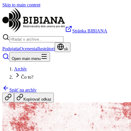
Skip to main content
Stránka BIBIANA
Podujatia
Ocenenia
Ilustrátori
sk
Open main menu
Archív
Čo to?
Späť na archív
Kopírovať odkaz