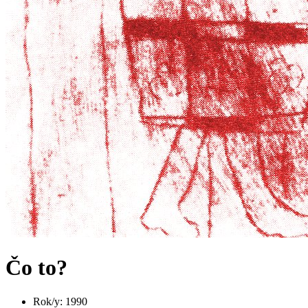
Čo to?
Rok/y
:
1990