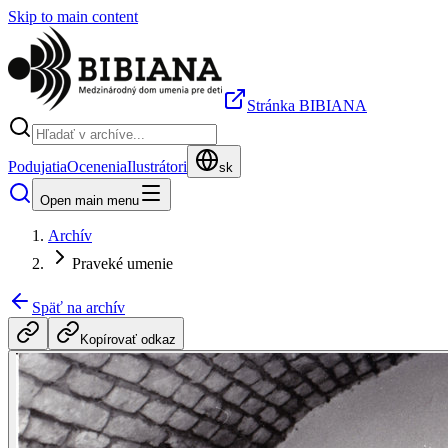
Skip to main content
Stránka BIBIANA
Podujatia
Ocenenia
Ilustrátori
sk
Open main menu
Archív
Praveké umenie
Späť na archív
Kopírovať odkaz