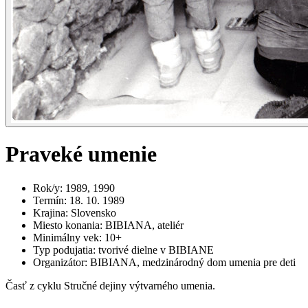
Praveké umenie
Rok/y
:
1989, 1990
Termín
:
18. 10. 1989
Krajina
:
Slovensko
Miesto konania
:
BIBIANA, ateliér
Minimálny vek
:
10+
Typ podujatia
:
tvorivé dielne v BIBIANE
Organizátor
:
BIBIANA, medzinárodný dom umenia pre deti
Časť z cyklu Stručné dejiny výtvarného umenia.