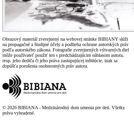
Obrazový materiál zverejnený na webovej stránke BIBIANY slúži
na propagačné a študijné účely a podlieha ochrane autorských práv
podľa autorského zákona. Fotografie zverejnených výtvarných diel
môže používateľ použiť len s predchádzajúcim súhlasom autora,
resp. jeho dediča či jeho práva zastupujúcej inštitúcie, inak sa
dopúšťa porušenia osobnostných práv autora.
©
2026
BIBIANA - Medzinárodný dom umenia pre deti
.
Všetky
práva vyhradené
.