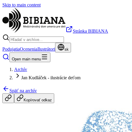
Skip to main content
Stránka BIBIANA
Podujatia
Ocenenia
Ilustrátori
sk
Open main menu
Archív
Jan Kudláček - ilustrácie deťom
Späť na archív
Kopírovať odkaz