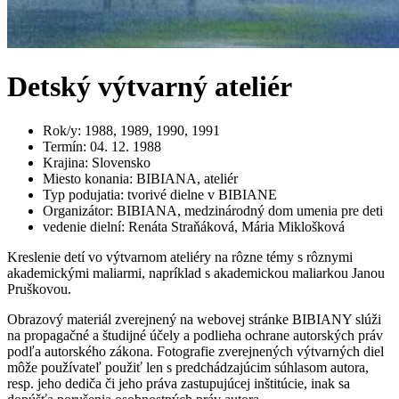
Detský výtvarný ateliér
Rok/y
:
1988, 1989, 1990, 1991
Termín
:
04. 12. 1988
Krajina
:
Slovensko
Miesto konania
:
BIBIANA, ateliér
Typ podujatia
:
tvorivé dielne v BIBIANE
Organizátor
:
BIBIANA, medzinárodný dom umenia pre deti
vedenie dielní
:
Renáta Straňáková, Mária Miklošková
Kreslenie detí vo výtvarnom ateliéry na rôzne témy s rôznymi
akademickými maliarmi, napríklad s akademickou maliarkou Janou
Pruškovou.
Obrazový materiál zverejnený na webovej stránke BIBIANY slúži
na propagačné a študijné účely a podlieha ochrane autorských práv
podľa autorského zákona. Fotografie zverejnených výtvarných diel
môže používateľ použiť len s predchádzajúcim súhlasom autora,
resp. jeho dediča či jeho práva zastupujúcej inštitúcie, inak sa