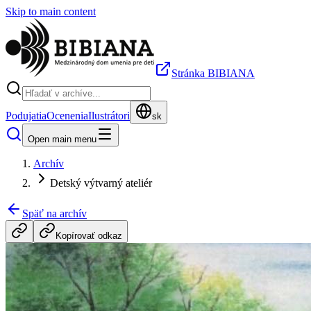
Skip to main content
Stránka BIBIANA
Podujatia
Ocenenia
Ilustrátori
sk
Open main menu
Archív
Detský výtvarný ateliér
Späť na archív
Kopírovať odkaz