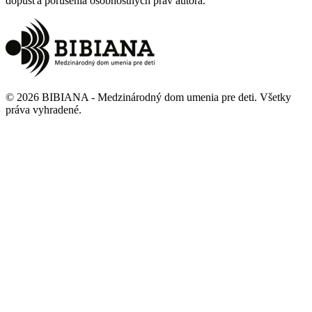
dopúšťa porušenia osobnostných práv autora.
©
2026
BIBIANA - Medzinárodný dom umenia pre deti
.
Všetky
práva vyhradené
.