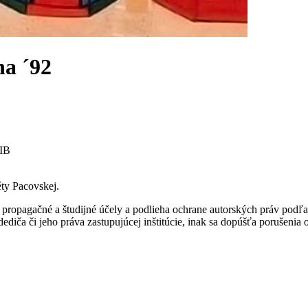
na ´92
BIB
ty Pacovskej.
ropagačné a študijné účely a podlieha ochrane autorských práv podľa
ediča či jeho práva zastupujúcej inštitúcie, inak sa dopúšťa porušenia