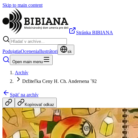
Skip to main content
Stránka BIBIANA
Podujatia
Ocenenia
Ilustrátori
sk
Open main menu
Archív
Držiteľka Ceny H. Ch. Andersena ´92
Späť na archív
Kopírovať odkaz