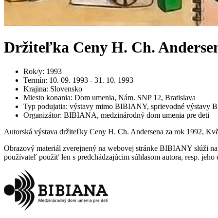
Držiteľka Ceny H. Ch. Anderse
Rok/y
:
1993
Termín
:
10. 09. 1993 - 31. 10. 1993
Krajina
:
Slovensko
Miesto konania
:
Dom umenia, Nám. SNP 12, Bratislava
Typ podujatia
:
výstavy mimo BIBIANY, sprievodné výstavy 
Organizátor
:
BIBIANA, medzinárodný dom umenia pre deti
Autorská výstava držiteľky Ceny H. Ch. Andersena za rok 1992, Kvě
Obrazový materiál zverejnený na webovej stránke BIBIANY slúži na p
používateľ použiť len s predchádzajúcim súhlasom autora, resp. jeho d