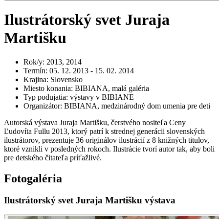
Ilustrátorský svet Juraja
Martišku
Rok/y
:
2013, 2014
Termín
:
05. 12. 2013 - 15. 02. 2014
Krajina
:
Slovensko
Miesto konania
:
BIBIANA, malá galéria
Typ podujatia
:
výstavy v BIBIANE
Organizátor
:
BIBIANA, medzinárodný dom umenia pre deti
Autorská výstava Juraja Martišku, čerstvého nositeľa Ceny
Ľudovíta Fullu 2013, ktorý patrí k strednej generácii slovenských
ilustrátorov, prezentuje 36 originálov ilustrácií z 8 knižných titulov,
ktoré vznikli v posledných rokoch. Ilustrácie tvorí autor tak, aby boli
pre detského čitateľa príťažlivé.
Fotogaléria
Ilustrátorský svet Juraja Martišku výstava