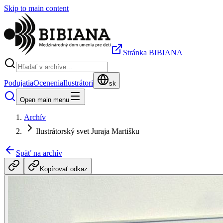
Skip to main content
Stránka BIBIANA
Podujatia
Ocenenia
Ilustrátori
sk
Open main menu
Archív
Ilustrátorský svet Juraja Martišku
Späť na archív
Kopírovať odkaz