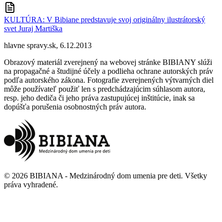
KULTÚRA: V Bibiane predstavuje svoj originálny ilustrátorský
svet Juraj Martiška
hlavne spravy.sk, 6.12.2013
Obrazový materiál zverejnený na webovej stránke BIBIANY slúži
na propagačné a študijné účely a podlieha ochrane autorských práv
podľa autorského zákona. Fotografie zverejnených výtvarných diel
môže používateľ použiť len s predchádzajúcim súhlasom autora,
resp. jeho dediča či jeho práva zastupujúcej inštitúcie, inak sa
dopúšťa porušenia osobnostných práv autora.
©
2026
BIBIANA - Medzinárodný dom umenia pre deti
.
Všetky
práva vyhradené
.