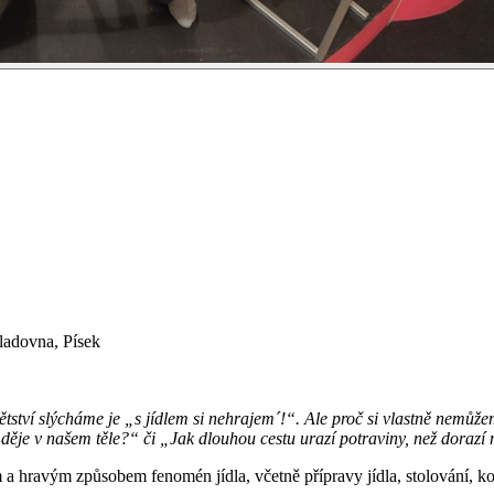
adovna, Písek
dětství slýcháme je „s jídlem si nehrajem´!“.
Ale proč si vlastně nemůže
 děje v našem těle?“ či „Jak dlouhou cestu urazí potraviny, než dorazí
avým způsobem fenomén jídla, včetně přípravy jídla, stolování, konzu