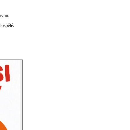
ovnu.
dospělé.