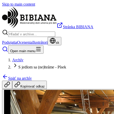
Skip to main content
Stránka BIBIANA
Podujatia
Ocenenia
Ilustrátori
sk
Open main menu
Archív
S jedlom sa (ne)hráme - Písek
Späť na archív
Kopírovať odkaz