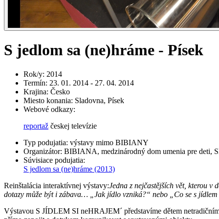
S jedlom sa (ne)hráme - Písek
Rok/y
:
2014
Termín
:
23. 01. 2014 - 27. 04. 2014
Krajina
:
Česko
Miesto konania
:
Sladovna, Písek
Webové odkazy
:
reportaž
českej televízie
Typ podujatia
:
výstavy mimo BIBIANY
Organizátor
:
BIBIANA, medzinárodný dom umenia pre deti, Sl
Súvisiace podujatia
:
S jedlom sa (ne)hráme
(2013)
Reinštalácia interaktívnej výstavy:
Jedna z nejčastějších vět, kterou v 
dotazy může být i zábava…
„Jak jídlo vzniká?“ nebo „Co se s jídlem
Výstavou S JÍDLEM SI neHRAJEM´ představíme dětem netradičním a hr