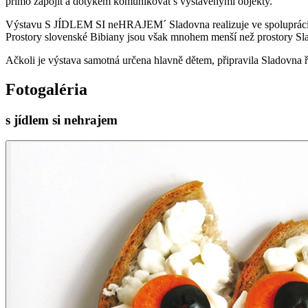
přímo zapojit a dotykem komunikovat s vystavenými objekty.
Výstavu S JÍDLEM SI neHRAJEM´ Sladovna realizuje ve spolupráci 
Prostory slovenské Bibiany jsou však mnohem menší než prostory Slado
Ačkoli je výstava samotná určena hlavně dětem, připravila Sladovna
Fotogaléria
s jídlem si nehrajem